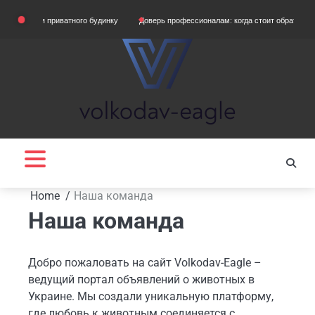
Skip
танції для приватного будинку
Доверь профессионалам: когда стоит обратиться 
to
content
Home
Наша команда
Наша команда
Добро пожаловать на сайт Volkodav-Eagle –
ведущий портал объявлений о животных в
Украине. Мы создали уникальную платформу,
где любовь к животным соединяется с