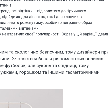
дтінків.
енді всі відтінки – від золотого до гірчичного.
підійде як для дівчаток, так і для хлопчиків.
 виділяють рожеву гаму, особливо виграшно образ
еталевими відтінками.
не втратило своєї популярності. Образ у цій варіації ідеал
сним та екологічно безпечним, тому дизайнери пр
ини. З'являється безліч різноманітних великих
е футболок, але суконь та спідниці, тому
смужками, горошком та іншими геометричними