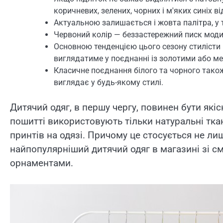
коричневих, зелених, чорних і м'яких синіх ві
Актуальною залишається і жовта палітра, у тр
Червоний колір — беззастережний писк моди, 
Основною тенденцією цього сезону стилісти
виглядатиме у поєднанні із золотими або м
Класичне поєднання білого та чорного також 
виглядає у будь-якому стилі.
Дитячий одяг, в першу чергу, повинен бути які
пошитті використовують тільки натуральні ткан
принтів на одязі. Причому це стосується не лиш
найпопулярніший дитячий одяг в магазині зі 
орнаментами.