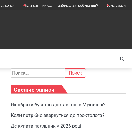
Який дитячий одяг найбільш затребуваний?
Гель-смазки Skyn какие 
Найти:
Свежие записи
Як обрати букет із доставкою в Мукачеві?
Коли потрібно звернутися до проктолога?
Де купити паяльник у 2026 році