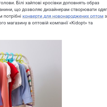
голови. Білі хайпові кросівки доповнять образ
канини, що дозволяє дизайнерам створювати одя
ам потрібні
конверти для новонароджених оптом
з
го магазину в оптовій компанії «Kidopt» та