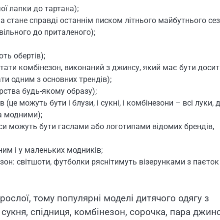
ої лапки до тартана);
 стане справді останнім писком літнього майбутнього сез
вільного до приталеного);
ть обертів);
ати комбінезон, виконаний з джинсу, який має бути досит
ти одним з основних трендів);
рства будь-якому образу);
(це можуть бути і блузи, і сукні, і комбінезони – всі луки, д
а модними);
иси можуть бути гаслами або логотипами відомих брендів,
ним і у маленьких модників;
зон: світшоти, футболки ряснітимуть візерунками з паєток 
ослої, тому популярні моделі дитячого одягу з
сукня, спідниця, комбінезон, сорочка, пара джинс