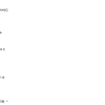
ону);
ь
е є
і в
ів –