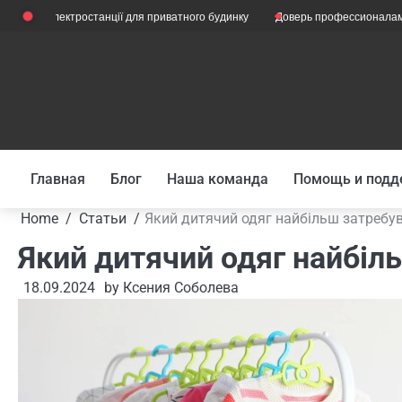
Skip
електростанції для приватного будинку
Доверь профессионалам: когда ст
to
content
Главная
Блог
Наша команда
Помощь и подд
Home
Статьи
Який дитячий одяг найбільш затребу
Який дитячий одяг найбіл
18.09.2024
by
Ксения Соболева