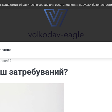
оит обратиться в сервис для восстановления подушки безопасности сиденья
ержка
ваний?
ьш затребуваний?