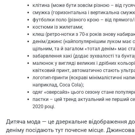
клітина (може бути зовсім різною – від гусяч
смужка (горизонтальна і вертикальна смужка
футболки поло (різного крою – від прямого/
костюми із жилетами;
клеш (ретро-нотки з 70-х років знову набираю
денім/джинс (найпопулярнішим луком має ст
щільним, та й загалом «тотал денім» має ста
забарвлення хакі (додає зухвалості та бунта
малюнок у вигляді великих і дрібних кольорів 
квітковий принт, автоматично стають ультр
логотип-принти (яскраві мінімалістичні нап
наприклад, Coca Cola);
одяг «оверсайз» цього сезону стане популяр
паєтки – цей тренд актуальний не перший се
2020 році.
Дитяча мода — це дзеркальне відображення дор
деніму посідають тут почесне місце. Джинсова 