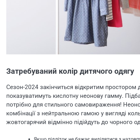
Затребуваний колір дитячого одягу
Сезон-2024 закінчиться відкритим простором д
показуватимуть кислотну неонову гамму. Підба
потрібно для стильного самовираження! Неонові
комбінації з нейтральною гамою у вигляді кол
жовтогарячий відмінно підійдуть до чорного од
Якщо підліток не бажає виділятися з натовпу