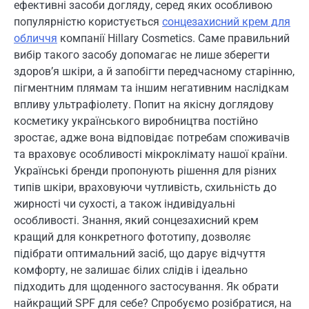
ефективні засоби догляду, серед яких особливою
популярністю користується
сонцезахисний крем для
обличчя
компанії Hillary Cosmetics. Саме правильний
вибір такого засобу допомагає не лише зберегти
здоров’я шкіри, а й запобігти передчасному старінню,
пігментним плямам та іншим негативним наслідкам
впливу ультрафіолету. Попит на якісну доглядову
косметику українського виробництва постійно
зростає, адже вона відповідає потребам споживачів
та враховує особливості мікроклімату нашої країни.
Українські бренди пропонують рішення для різних
типів шкіри, враховуючи чутливість, схильність до
жирності чи сухості, а також індивідуальні
особливості. Знання, який сонцезахисний крем
кращий для конкретного фототипу, дозволяє
підібрати оптимальний засіб, що дарує відчуття
комфорту, не залишає білих слідів і ідеально
підходить для щоденного застосування. Як обрати
найкращий SPF для себе? Спробуємо розібратися, на