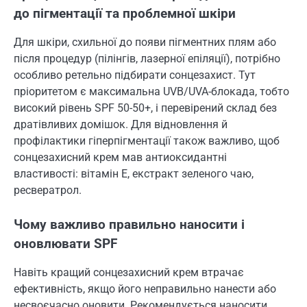
до пігментації та проблемної шкіри
Для шкіри, схильної до появи пігментних плям або
після процедур (пілінгів, лазерної епіляції), потрібно
особливо ретельно підбирати сонцезахист. Тут
пріоритетом є максимальна UVB/UVA-блокада, тобто
високий рівень SPF 50-50+, і перевірений склад без
дратівливих домішок. Для відновлення й
профілактики гіперпігментації також важливо, щоб
сонцезахисний крем мав антиоксидантні
властивості: вітамін Е, екстракт зеленого чаю,
ресвератрол.
Чому важливо правильно наносити і
оновлювати SPF
Навіть кращий сонцезахисний крем втрачає
ефективність, якщо його неправильно нанести або
несвоєчасно оновити. Рекомендується наносити