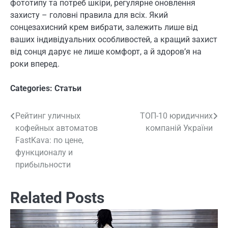
фототипу та потреб шкіри, регулярне оновлення
захисту – головні правила для всіх. Який
сонцезахисний крем вибрати, залежить лише від
ваших індивідуальних особливостей, а кращий захист
від сонця дарує не лише комфорт, а й здоров’я на
роки вперед.
Categories:
Статьи
Рейтинг уличных
ТОП-10 юридичних
Навигация
кофейных автоматов
компаній України
по
FastKava: по цене,
функционалу и
записям
прибыльности
Related Posts