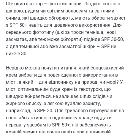
Ще один фактор – фототип шкіри. Люди зі світлою
шкірою, рудим чи світлим волоссям та світлими
очима, які швидко обгоряють, мають обирати захист
з SPF 50+ навіть для щоденного використання. Для
середнього фототипу (шкіра трохи темніша, іноді
засмагає, але теж може обгоряти) підійде SPF 30-50,
а для темнішої або вже засмаглої шкіри – SPF не
нижче 30.
Нерідко можна почути питання: який сонцезахисний
крем вибрати для повсякденного використання в
місті, а який – для відпочинку на природі чи морі? У
місті оптимальним буде крем із текстурою, що
швидко вбирається, не залишає білих слідів чи
жирного блиску, з легкою вуаллю захисту,
наприклад, із SPF 30. Для тривалого перебування на
сонці або активного відпочинку краще віддати
перевагу засобам із SPF 50+, які забезпечують
кращій захист від сонця навіть при підвищеній