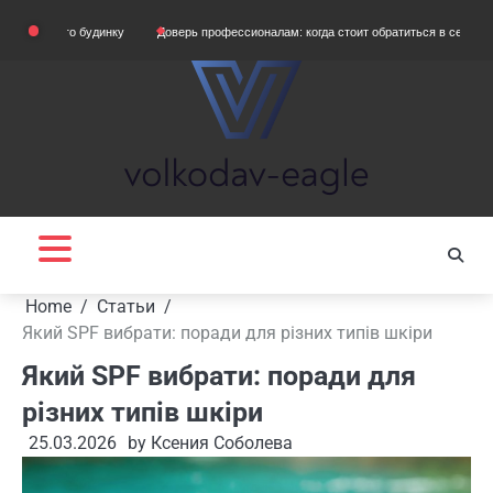
Skip
ного будинку
Доверь профессионалам: когда стоит обратиться в сервис для восс
to
content
Home
Статьи
Який SPF вибрати: поради для різних типів шкіри
Який SPF вибрати: поради для
різних типів шкіри
25.03.2026
by
Ксения Соболева