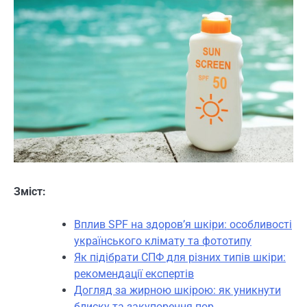
Зміст:
Вплив SPF на здоров’я шкіри: особливості
українського клімату та фототипу
Як підібрати СПФ для різних типів шкіри:
рекомендації експертів
Догляд за жирною шкірою: як уникнути
блиску та закупорення пор