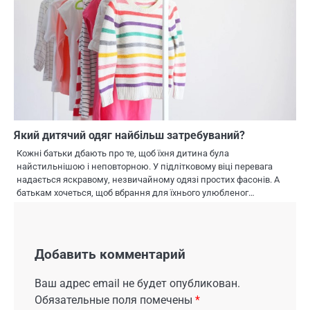
Який дитячий одяг найбільш затребуваний?
Кожні батьки дбають про те, щоб їхня дитина була
найстильнішою і неповторною. У підлітковому віці перевага
надається яскравому, незвичайному одязі простих фасонів. А
батькам хочеться, щоб вбрання для їхнього улюбленог…
Добавить комментарий
Ваш адрес email не будет опубликован.
Обязательные поля помечены
*